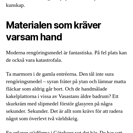
kunskap.
Materialen som kräver
varsam hand
Moderna rengöringsmedel är fantastiska. På fel plats kan
de också vara katastrofala.
Ta marmorn i de gamla entréerna. Den tål inte sura
rengöringsmedel – syran fräter på ytan och lämnar matta
fläckar som aldrig går bort. Och de handmålade
kakelplattorna i vissa av Vasastans äldre badrum? Ett
skurkräm med slipmedel förstör glasyren på några
sekunder. Sekunder. Det är allt som krävs för att radera
något som överlevt två världskrig.
En erfaren städfirma i Göteborg vet det här. De har sett