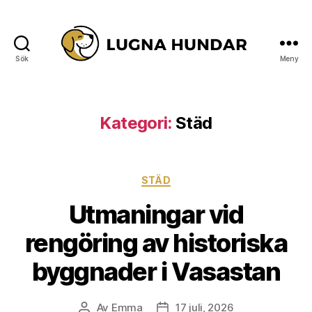
Sök
Meny
Lugna
Hundar
Kategori:
Städ
Kategorier
STÄD
Utmaningar vid
rengöring av historiska
byggnader i Vasastan
Av
Emma
17 juli, 2026
Inläggsförfattare
Inläggsdatum